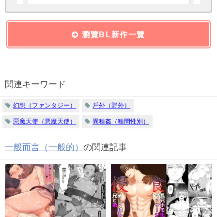
瀏覽BL新作一覽
関連キーワード
幻想（ファンタジー）
戶外（野外）
惡魔天使（悪魔天使）
異種姦（種間性別）
一般而言（一般的）
の関連記事