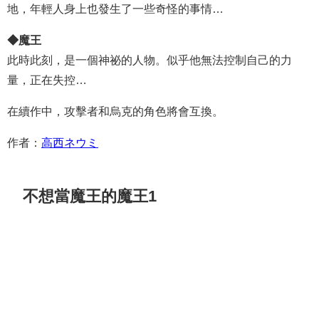
地，年輕人身上也發生了一些奇怪的事情…
◆魔王
此時此刻，是一個神祕的人物。似乎他無法控制自己的力
量，正在失控…
在續作中，攻擊者和烏克的角色將會互換。
作者：
高西ネウミ
不想當魔王的魔王1