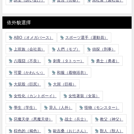
誘受（誘い受け）
賣淫（売春）
黑社會（裏社会）
依外貌選擇
ABO（オメガバース）
スポーツ選手（運動員）
上班族（会社員）
人們（モブ）
偵探（刑事）
八嘎囧（不良）
刺青（タトゥー）
勇士（勇者）
可愛（かわいい）
和服（着物浴衣）
大屁股（巨尻）
大屌（巨根）
女性化（カントボーイ）
女性著裝（女装）
學生（学生）
异人（人外）
怪物（モンスター）
惡魔天使（悪魔天使）
战士（兵士）
教父（神父）
棕色的（褐色）
歐吉桑（おじさん）
獸人（獣人）