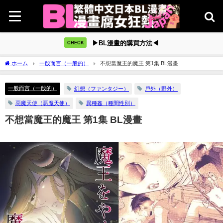
▶BL漫畫的購買方法◀
CHECK
ホーム
一般而言（一般的）
不想當魔王的魔王 第1集 BL漫畫
一般而言（一般的）
幻想（ファンタジー）
戶外（野外）
惡魔天使（悪魔天使）
異種姦（種間性別）
不想當魔王的魔王 第1集 BL漫畫