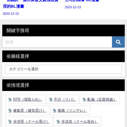
淫的BL漫畫
2023-12-13
2023-12-13
關鍵字搜尋
依圖樣選擇
依情境選擇
NTR（寝取られ）
不分（リバ）
亂倫（近親相姦）
健氣受（健気受け）
傲嬌（ツンデレ）
冷淡受（クール受け）
冷淡攻（クール攻め）