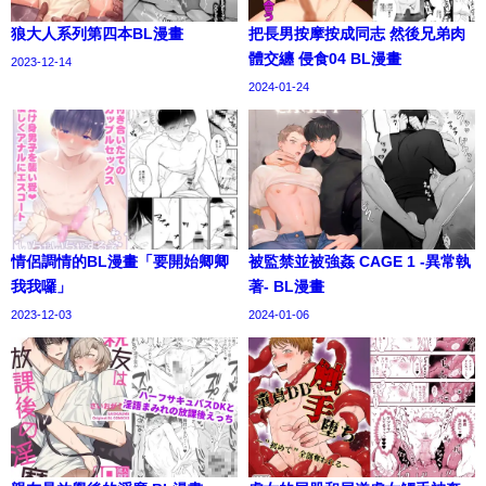
狼大人系列第四本BL漫畫
把長男按摩按成同志 然後兄弟肉
體交纏 侵食04 BL漫畫
2023-12-14
2024-01-24
情侶調情的BL漫畫「要開始卿卿
被監禁並被強姦 CAGE 1 -異常執
我我囉」
著- BL漫畫
2023-12-03
2024-01-06