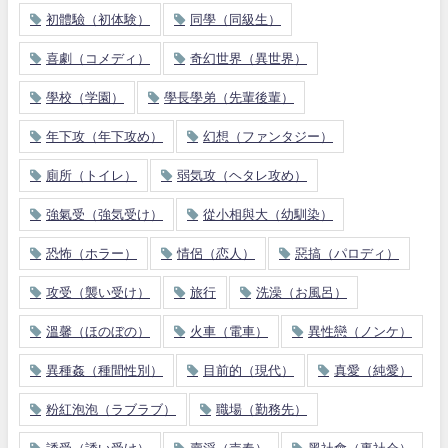
初體驗（初体験）
同學（同級生）
喜劇（コメディ）
奇幻世界（異世界）
學校（学園）
學長學弟（先輩後輩）
年下攻（年下攻め）
幻想（ファンタジー）
廁所（トイレ）
弱気攻（ヘタレ攻め）
強氣受（強気受け）
從小相與大（幼馴染）
恐怖（ホラー）
情侶（恋人）
惡搞（パロディ）
攻受（襲い受け）
旅行
洗澡（お風呂）
溫馨（ほのぼの）
火車（電車）
異性戀（ノンケ）
異種姦（種間性別）
目前的（現代）
真愛（純愛）
粉紅泡泡（ラブラブ）
職場（勤務先）