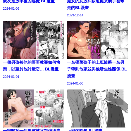
親友是放學後的淫魔 BL漫畫
處女的屁股和尿道處女觸手被奪
走的BL漫畫
2024-01-06
2023-12-14
一個男孩被他的哥哥教導如何快
一名帶著孩子的上班族將一名男
樂，以至於他討厭它… BL漫畫
子帶到他家並與他發生性關係 BL
漫畫
2024-01-01
2024-01-06
一部關於一個男孩被父親強迫賣
上司的晚餐 BL漫畫