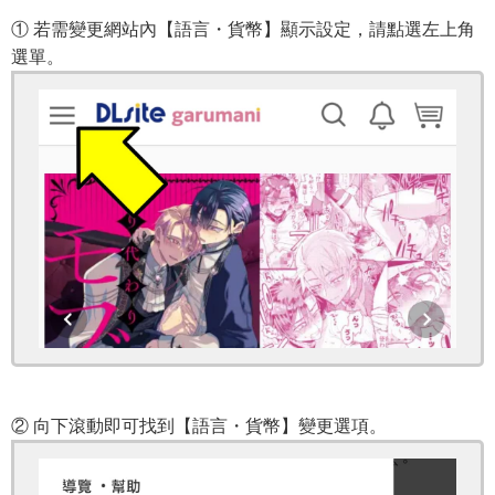
① 若需變更網站內【語言・貨幣】顯示設定，請點選左上角
選單。
② 向下滾動即可找到【語言・貨幣】變更選項。