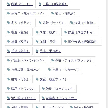
内射（中出し）
口爆（口内射精）
吊胃口（焦らしプレイ）
噴出（潮吹き）
多人（複数人）
多汁（汁だく）
奴隸（性奴隷）
害羞（羞恥）
尿尿（放尿）
尿道（尿道プレイ）
屈辱（凌辱）
強制（強引）
懷孕分娩（妊娠出産）
戶外（野外）
手排（手コキ）
打屁股（スパンキング）
拳交（フィストファック）
持續攻擊（執着攻め）
按摩（マッサージ）
擠乳（母乳）
放置（放置プレイ）
暗示（トランス）
洗劑（ローション）
流汗的（汗だく）
深喉嚨（イラマチオ）
灌腸（浣腸）
玩具（おもちゃ）
睡眠（睡眠姦）