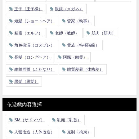
王子（王子様）
眼鏡（メガネ）
短髮（ショートヘア）
管家（執事）
精靈（エルフ）
老師（教師）
肌肉（筋肉）
角色扮演（コスプレ）
貴族（特権階級）
長髮（ロングヘア）
阿飄（幽霊）
雌雄同體（ふたなり）
體質差異（体格差）
黑髮（黒髪）
依遊戲內容選擇
SM（サドマゾ）
乳頭（乳首）
人體改造（人体改造）
克制（拘束）