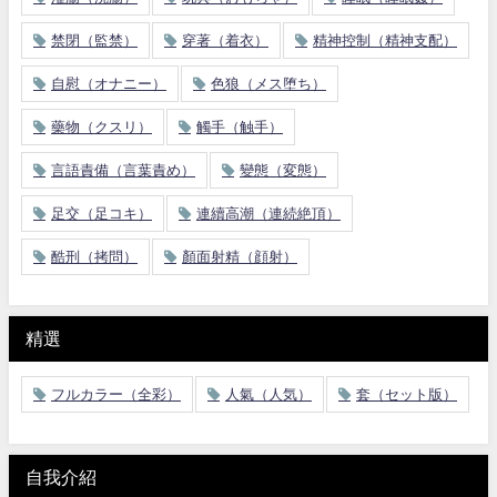
禁閉（監禁）
穿著（着衣）
精神控制（精神支配）
自慰（オナニー）
色狼（メス堕ち）
藥物（クスリ）
觸手（触手）
言語責備（言葉責め）
變態（変態）
足交（足コキ）
連續高潮（連続絶頂）
酷刑（拷問）
顏面射精（顔射）
精選
フルカラー（全彩）
人氣（人気）
套（セット版）
自我介紹