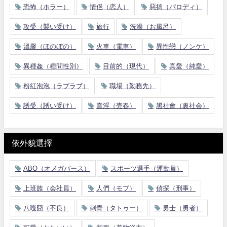
恐怖（ホラー）
情侶（恋人）
惡搞（パロディ）
攻受（襲い受け）
旅行
洗澡（お風呂）
溫馨（ほのぼの）
火車（電車）
異性戀（ノンケ）
異種姦（種間性別）
目前的（現代）
真愛（純愛）
粉紅泡泡（ラブラブ）
職場（勤務先）
誘受（誘い受け）
賣淫（売春）
黑社會（裏社会）
依外貌選擇
ABO（オメガバース）
スポーツ選手（運動員）
上班族（会社員）
人們（モブ）
偵探（刑事）
八嘎囧（不良）
刺青（タトゥー）
勇士（勇者）