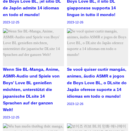
de Boys Love BL, ¡el sitio DL
Boys Love BL, il sito DL
de Japón admite 14 idiomas
giapponese supporta 14
en todo el mundo!
lingue in tutto il mondo!
2023-12-25
2023-12-26
Wenn Sie BL-Manga, Anime,
Se você quiser curtir mangás,
ASMR-Audio und Spiele von
animes, áudio ASMR e jogos
Boys' Love BL genießen
de Boys Love BL, o DLsite do
möchten, unterstützt die
Japão oferece suporte a 14
japanische DLsite 14
idiomas em todo o mundo!
Sprachen auf der ganzen
2023-12-26
Welt!
2023-12-25