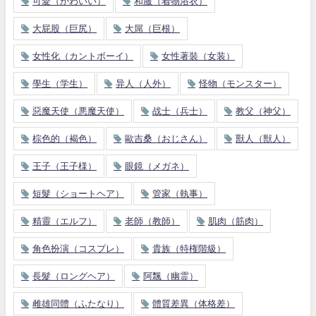
可愛（かわいい）
和服（着物浴衣）
大屁股（巨尻）
大屌（巨根）
女性化（カントボーイ）
女性著裝（女装）
學生（学生）
异人（人外）
怪物（モンスター）
惡魔天使（悪魔天使）
战士（兵士）
教父（神父）
棕色的（褐色）
歐吉桑（おじさん）
獸人（獣人）
王子（王子様）
眼鏡（メガネ）
短髮（ショートヘア）
管家（執事）
精靈（エルフ）
老師（教師）
肌肉（筋肉）
角色扮演（コスプレ）
貴族（特権階級）
長髮（ロングヘア）
阿飄（幽霊）
雌雄同體（ふたなり）
體質差異（体格差）