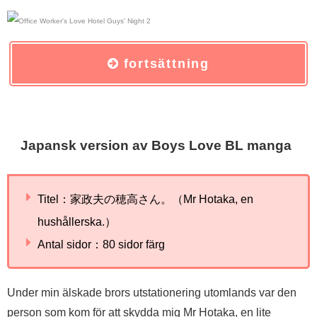
fortsättning
Japansk version av Boys Love BL manga
Titel：家政夫の穂高さん。（Mr Hotaka, en
hushållerska.）
Antal sidor：80 sidor färg
Under min älskade brors utstationering utomlands var den
person som kom för att skydda mig Mr Hotaka, en lite