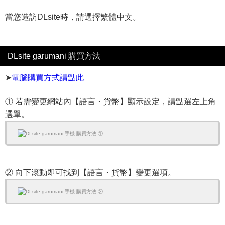
當您造訪DLsite時，請選擇繁體中文。
DLsite garumani 購買方法
➤
電腦購買方式請點此
① 若需變更網站內【語言・貨幣】顯示設定，請點選左上角
選單。
② 向下滾動即可找到【語言・貨幣】變更選項。