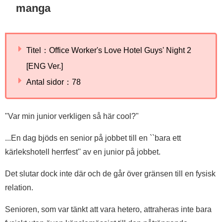
manga
Titel：Office Worker's Love Hotel Guys' Night 2
[ENG Ver.]
Antal sidor：78
"Var min junior verkligen så här cool?"
...En dag bjöds en senior på jobbet till en ``bara ett
kärlekshotell herrfest'' av en junior på jobbet.
Det slutar dock inte där och de går över gränsen till en fysisk
relation.
Senioren, som var tänkt att vara hetero, attraheras inte bara