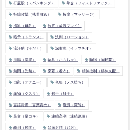
打屁股（スパンキング）
拳交（フィストファック）
持續攻擊（執着攻め）
按摩（マッサージ）
擠乳（母乳）
放置（放置プレイ）
暗示（トランス）
洗劑（ローション）
流汗的（汗だく）
深喉嚨（イラマチオ）
灌腸（浣腸）
玩具（おもちゃ）
睡眠（睡眠姦）
禁閉（監禁）
穿著（着衣）
精神控制（精神支配）
自慰（オナニー）
色狼（メス堕ち）
藥物（クスリ）
觸手（触手）
言語責備（言葉責め）
變態（変態）
足交（足コキ）
連續高潮（連続絶頂）
酷刑（拷問）
顏面射精（顔射）