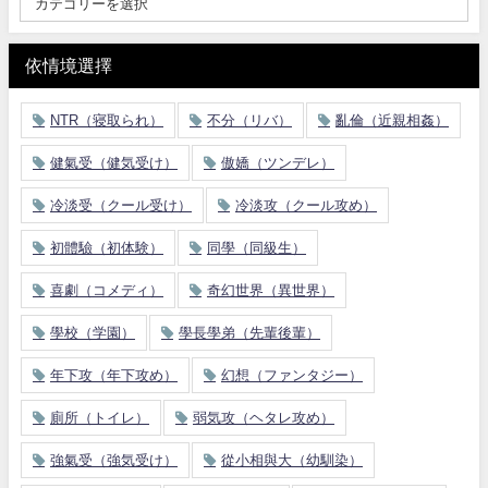
依情境選擇
NTR（寝取られ）
不分（リバ）
亂倫（近親相姦）
健氣受（健気受け）
傲嬌（ツンデレ）
冷淡受（クール受け）
冷淡攻（クール攻め）
初體驗（初体験）
同學（同級生）
喜劇（コメディ）
奇幻世界（異世界）
學校（学園）
學長學弟（先輩後輩）
年下攻（年下攻め）
幻想（ファンタジー）
廁所（トイレ）
弱気攻（ヘタレ攻め）
強氣受（強気受け）
從小相與大（幼馴染）