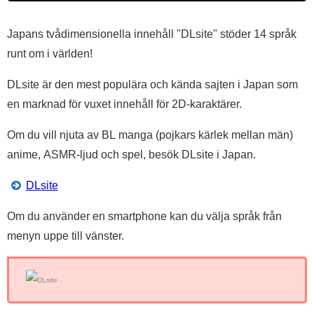
Japans tvådimensionella innehåll "DLsite" stöder 14 språk
runt om i världen!
DLsite är den mest populära och kända sajten i Japan som
en marknad för vuxet innehåll för 2D-karaktärer.
Om du vill njuta av BL manga (pojkars kärlek mellan män)
anime, ASMR-ljud och spel, besök DLsite i Japan.
DLsite
Om du använder en smartphone kan du välja språk från
menyn uppe till vänster.