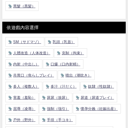
黑髮（黒髪）
依遊戲內容選擇
SM（サドマゾ）
乳頭（乳首）
人體改造（人体改造）
克制（拘束）
内射（中出し）
口爆（口内射精）
吊胃口（焦らしプレイ）
噴出（潮吹き）
多人（複数人）
多汁（汁だく）
奴隸（性奴隷）
害羞（羞恥）
尿尿（放尿）
尿道（尿道プレイ）
屈辱（凌辱）
強制（強引）
懷孕分娩（妊娠出産）
戶外（野外）
手排（手コキ）