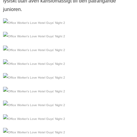
fysiskt utan även känslomässigt till den påträngande
junioren.