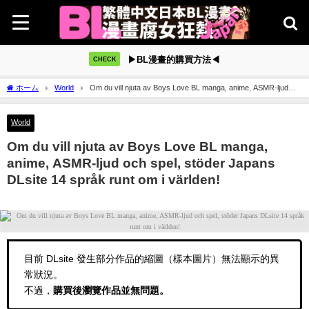
▶BL漫畫的購買方法◀
CHECK
ホーム
World
Om du vill njuta av Boys Love BL manga, anime, ASMR-ljud
och spel, stöder Japans DLsite 14 språk runt om i världen!
World
Om du vill njuta av Boys Love BL manga,
anime, ASMR-ljud och spel, stöder Japans
DLsite 14 språk runt om i världen!
目前 DLsite 發生部分作品的縮圖（樣本圖片）無法顯示的異
常狀況。
不過，
購買後瀏覽作品並無問題。